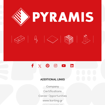
Facebook
pinterest
icon
icon
icon
ADDITIONAL LINKS
Company
Certifications
Career Opportunities
www.korting.gr