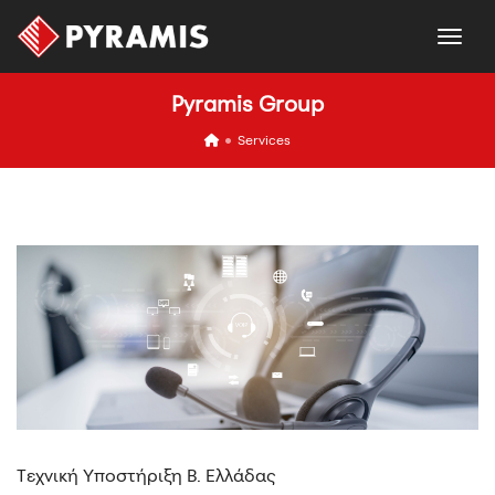
togg
Pyramis Group
icon
Services
Τεχνική Υποστήριξη Β. Ελλάδας