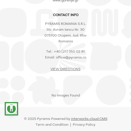
www.gorenje.gr
CONTACT INFO
PYRAMIS ROMANIA S.R.L.
Str. Avram Iancu Nr. 30
075100 Otopeni, Jud. Ilfov
Romania
Tel.: +40 (21) 350 02 81
Email: office@pyramis.ro
VIEW DIRECTIONS
No Images Found
accessibility
© 2025 Pyramis Powered by
interworks.cloud CMS
Term and Condition | Privacy Policy