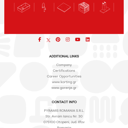
Facebook
pinterest
icon
icon
icon
ADDITIONAL LINKS
Company
Certifications
Career Opportunities
www.korting.gr
www.gorenje.gr
CONTACT INFO
PYRAMIS ROMANIA S.R.L.
Str. Avram Iancu Nr. 30
075100 Otopeni, Jud. Ilfov
Romania